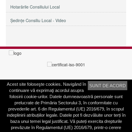
Hotarârile Consiliului Local
Şedinţe Consiliu Local - Video
Acest site foloseşte cookies. Navigând în
SUNT DE ACORD
PRIMĂRIA SECTORULUI 3
continuare vă exprimaţi acordul asupra
Adresa:
Calea Dudeşti nr. 191
folosirii cookie-urilor. Datele dumneavoastră personale sunt
Bucureşti, Sector 3, România
prelucrate de Primăria Sectorului 3, în conformitate cu
prevederile art. 6 din Regulamentul (UE) 2016/679, în scopul
Contactați-ne
indeplinirii atribuțiilor legale. Datele pot fi dezvăluite unor terți în
Telefon: 021.318.03.23
baza unui temei legal justificat. Vă puteți exercita drepturile
Fax: 021.318.03.04
prevăzute în Regulamentul (UE) 2016/679, printr-o cerere