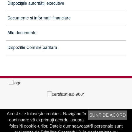
Dispoziţiile autorităţii executive
Documente și informații financiare
Alte documente
Dispozitie Comisie paritara
Acest site foloseşte cookies. Navigând în
SUNT DE ACORD
PRIMĂRIA SECTORULUI 3
continuare vă exprimaţi acordul asupra
Adresa:
Calea Dudeşti nr. 191
folosirii cookie-urilor. Datele dumneavoastră personale sunt
Bucureşti, Sector 3, România