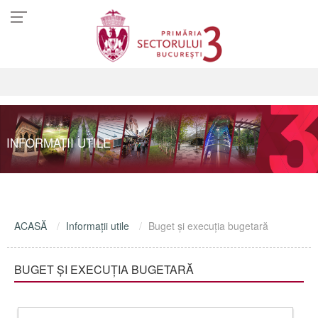
INFORMAŢII UTILE
ACASĂ
Informaţii utile
Buget şi execuţia bugetară
BUGET ŞI EXECUŢIA BUGETARĂ