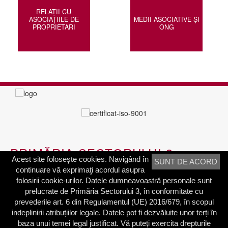
RELAȚII CU
ASOCIAȚIILE DE
MEDII ASOCIATIVE ȘI
PROPRIETARI
ONG
PRIMĂRIA SECTORULUI 3
Acest site foloseşte cookies. Navigând în
SUNT DE ACORD
continuare vă exprimaţi acordul asupra
Adresa:
Calea Dudeşti nr. 191
folosirii cookie-urilor. Datele dumneavoastră personale sunt
Bucureşti, Sector 3, România
prelucrate de Primăria Sectorului 3, în conformitate cu
prevederile art. 6 din Regulamentul (UE) 2016/679, în scopul
Contactați-ne
indeplinirii atribuțiilor legale. Datele pot fi dezvăluite unor terți în
Telefon: 021.318.03.23
baza unui temei legal justificat. Vă puteți exercita drepturile