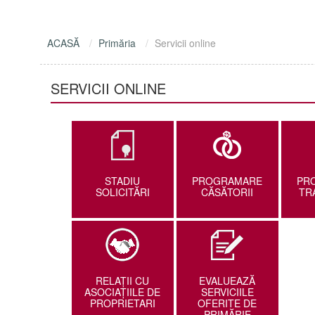
ACASĂ
Primăria
Servicii online
SERVICII ONLINE
STADIU
PROGRAMARE
PR
SOLICITĂRI
CĂSĂTORII
TR
RELAŢII CU
EVALUEAZĂ
ASOCIAŢIILE DE
SERVICIILE
PROPRIETARI
OFERITE DE
PRIMĂRIE