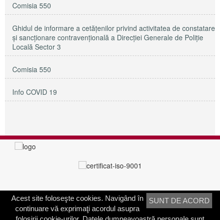
Comisia 550
Ghidul de informare a cetățenilor privind activitatea de constatare
și sancționare contravențională a Direcției Generale de Poliție
Locală Sector 3
Comisia 550
Info COVID 19
Acest site foloseşte cookies. Navigând în
SUNT DE ACORD
PRIMĂRIA SECTORULUI 3
continuare vă exprimaţi acordul asupra
Adresa:
Calea Dudeşti nr. 191
folosirii cookie-urilor. Datele dumneavoastră personale sunt