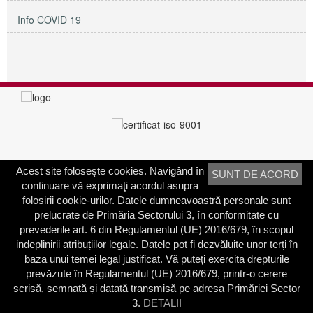
Info COVID 19
Acest site foloseşte cookies. Navigând în
SUNT DE ACORD
PRIMĂRIA SECTORULUI 3
continuare vă exprimaţi acordul asupra
Adresa:
Calea Dudeşti nr. 191
folosirii cookie-urilor. Datele dumneavoastră personale sunt
Bucureşti, Sector 3, România
prelucrate de Primăria Sectorului 3, în conformitate cu
prevederile art. 6 din Regulamentul (UE) 2016/679, în scopul
Contactați-ne
indeplinirii atribuțiilor legale. Datele pot fi dezvăluite unor terți în
Telefon: 021.318.03.23
baza unui temei legal justificat. Vă puteți exercita drepturile
Fax: 021.318.03.04
prevăzute în Regulamentul (UE) 2016/679, printr-o cerere
scrisă, semnată și datată transmisă pe adresa Primăriei Sector
3.
DETALII
© 2003 - 2026 | Primăria Sectorului 3