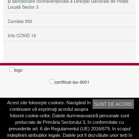
și sancționare contravențională a Direcției Generale de Poliție
Locală Sector 3
Comisia 550
Info COVID 19
Acest site foloseşte cookies. Navigând în
SUNT DE ACORD
PRIMĂRIA SECTORULUI 3
continuare vă exprimaţi acordul asupra
Adresa:
Calea Dudeşti nr. 191
folosirii cookie-urilor. Datele dumneavoastră personale sunt
Bucureşti, Sector 3, România
prelucrate de Primăria Sectorului 3, în conformitate cu
prevederile art. 6 din Regulamentul (UE) 2016/679, în scopul
Contactați-ne
indeplinirii atribuțiilor legale. Datele pot fi dezvăluite unor terți în