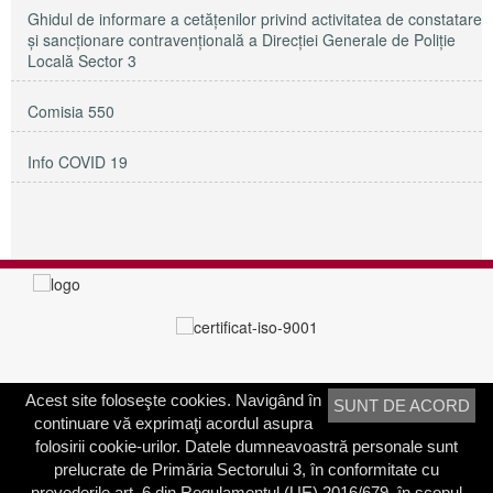
Ghidul de informare a cetățenilor privind activitatea de constatare
și sancționare contravențională a Direcției Generale de Poliție
Locală Sector 3
Comisia 550
Info COVID 19
Acest site foloseşte cookies. Navigând în
SUNT DE ACORD
PRIMĂRIA SECTORULUI 3
continuare vă exprimaţi acordul asupra
Adresa:
Calea Dudeşti nr. 191
folosirii cookie-urilor. Datele dumneavoastră personale sunt
Bucureşti, Sector 3, România
prelucrate de Primăria Sectorului 3, în conformitate cu
prevederile art. 6 din Regulamentul (UE) 2016/679, în scopul