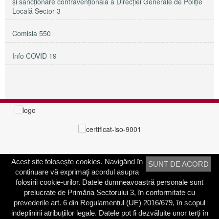
și sancționare contravențională a Direcției Generale de Poliție
Locală Sector 3
Comisia 550
Info COVID 19
Acest site foloseşte cookies. Navigând în
SUNT DE ACORD
PRIMĂRIA SECTORULUI 3
continuare vă exprimaţi acordul asupra
Adresa:
Calea Dudeşti nr. 191
folosirii cookie-urilor. Datele dumneavoastră personale sunt
Bucureşti, Sector 3, România
prelucrate de Primăria Sectorului 3, în conformitate cu
prevederile art. 6 din Regulamentul (UE) 2016/679, în scopul
Contactați-ne
indeplinirii atribuțiilor legale. Datele pot fi dezvăluite unor terți în