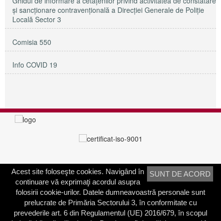
Ghidul de informare a cetățenilor privind activitatea de constatare
și sancționare contravențională a Direcției Generale de Poliție
Locală Sector 3
Comisia 550
Info COVID 19
Acest site foloseşte cookies. Navigând în
SUNT DE ACORD
PRIMĂRIA SECTORULUI 3
continuare vă exprimaţi acordul asupra
Adresa:
Calea Dudeşti nr. 191
folosirii cookie-urilor. Datele dumneavoastră personale sunt
Bucureşti, Sector 3, România
prelucrate de Primăria Sectorului 3, în conformitate cu
prevederile art. 6 din Regulamentul (UE) 2016/679, în scopul
Contactați-ne