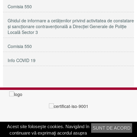
Comisia 550
Ghidul de informare a cetățenilor privind activitatea de constatare
și sancționare contravențională a Direcției Generale de Poliție
Locală Sector 3
Comisia 550
Info COVID 19
Acest site foloseşte cookies. Navigând în
SUNT DE ACORD
PRIMĂRIA SECTORULUI 3
continuare vă exprimaţi acordul asupra
Adresa:
Calea Dudeşti nr. 191