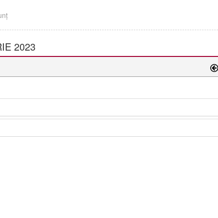
unţ
IE 2023