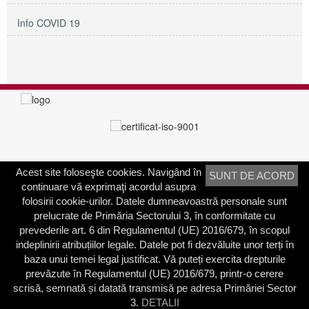
Info COVID 19
Acest site foloseşte cookies. Navigând în
SUNT DE ACORD
PRIMĂRIA SECTORULUI 3
continuare vă exprimaţi acordul asupra
Adresa:
Calea Dudeşti nr. 191
folosirii cookie-urilor. Datele dumneavoastră personale sunt
Bucureşti, Sector 3, România
prelucrate de Primăria Sectorului 3, în conformitate cu
prevederile art. 6 din Regulamentul (UE) 2016/679, în scopul
Contactați-ne
indeplinirii atribuțiilor legale. Datele pot fi dezvăluite unor terți în
Telefon: 021.318.03.23
baza unui temei legal justificat. Vă puteți exercita drepturile
Fax: 021.318.03.04
prevăzute în Regulamentul (UE) 2016/679, printr-o cerere
scrisă, semnată și datată transmisă pe adresa Primăriei Sector
3.
DETALII
© 2003 - 2026 | Primăria Sectorului 3