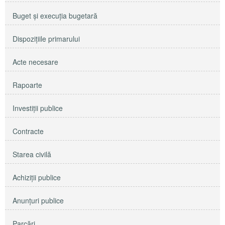
Buget şi execuţia bugetară
Dispoziţiile primarului
Acte necesare
Rapoarte
Investiţii publice
Contracte
Starea civilă
Achiziţii publice
Anunţuri publice
Parcări