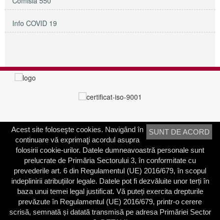
Comisia 550
Info COVID 19
Acest site foloseşte cookies. Navigând în
SUNT DE ACORD
PRIMĂRIA SECTORULUI 3
continuare vă exprimaţi acordul asupra
Adresa:
Calea Dudeşti nr. 191
folosirii cookie-urilor. Datele dumneavoastră personale sunt
Bucureşti, Sector 3, România
prelucrate de Primăria Sectorului 3, în conformitate cu
prevederile art. 6 din Regulamentul (UE) 2016/679, în scopul
Contactați-ne
indeplinirii atribuțiilor legale. Datele pot fi dezvăluite unor terți în
Telefon: 021.318.03.23
baza unui temei legal justificat. Vă puteți exercita drepturile
Fax: 021.318.03.04
prevăzute în Regulamentul (UE) 2016/679, printr-o cerere
scrisă, semnată și datată transmisă pe adresa Primăriei Sector