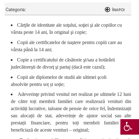
Categoria:
Cărţile de identitate ale soţului, soţiei şi ale copiilor cu
vârsta peste 14 ani, în original şi copie;
Copii ale certificatelor de naştere pentru copiii care au
vârsta până la 14 ani;
Copie a certificatului de căsătorie şi/sau a hotărârii
judecătoreşti de divorţ şi partaj (dacă este cazul);
Copii ale diplomelor de studii ale ultimei şcoli
absolvite pentru soț și soție;
Adeverinţe privind venitul net realizat pe ultimele 12 luni
de către toți membrii familiei care realizează venituri din
activități lucrative, taloane de pensie de orice fel, îndemnizații
sau alocații de stat, adeverințe de ajutor social sau alte
prestații financiare, pentru toți membrii familiei care
beneficiază de aceste venituri – original;