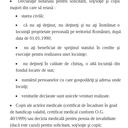
Declaraţie notarială pentru solicitant, soţ/soţie şi copii
majori din care să reiasă :
starea civilă;
că nu aţi deţinut, nu deţineţi şi nu aţi înstrăinat o
locuinţă proprietate personală pe teritoriul României, după
data de 01.01.1990;
nu aţi beneficiat de sprijinul statului în credite şi
execuţie pentru realizarea unei locuinţe;
nu deţineţi în calitate de chiriaş, o altă locuinţă din
fondul locativ de stat;
numărul persoanelor cu care gospodăriţi şi adresa unde
locuiţi;
veniturile declarate sunt unicele venituri realizate.
Copii ale actelor medicale (certificat de încadrare în grad
de handicap valabil, certificat medical conform O.G.
40/1999) sau decizia medicală pentru pensia de invaliditate
(dacă este cazul) pentru solicitant, soţ/soţie şi copii;