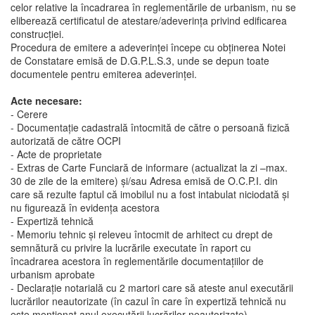
celor relative la încadrarea în reglementările de urbanism, nu se
eliberează certificatul de atestare/adeverinţa privind edificarea
construcţiei.
Procedura de emitere a adeverinței începe cu obținerea Notei
de Constatare emisă de D.G.P.L.S.3, unde se depun toate
documentele pentru emiterea adeverinței.
Acte necesare:
- Cerere
- Documentație cadastrală întocmită de către o persoană fizică
autorizată de către OCPI
- Acte de proprietate
- Extras de Carte Funciară de informare (actualizat la zi –max.
30 de zile de la emitere) și/sau Adresa emisă de O.C.P.I. din
care să rezulte faptul că imobilul nu a fost intabulat niciodată și
nu figurează în evidența acestora
- Expertiză tehnică
- Memoriu tehnic și releveu întocmit de arhitect cu drept de
semnătură cu privire la lucrările executate în raport cu
încadrarea acestora în reglementările documentațiilor de
urbanism aprobate
- Declarație notarială cu 2 martori care să ateste anul executării
lucrărilor neautorizate (în cazul în care în expertiză tehnică nu
este menționat anul executării lucrărilor neautorizate)