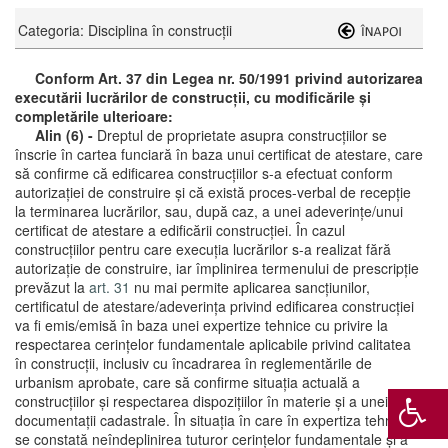
Categoria: Disciplina în construcții
Conform Art. 37 din Legea nr. 50/1991 privind autorizarea
executării lucrărilor de construcții, cu modificările și
completările ulterioare:
Alin (6) -
Dreptul de proprietate asupra construcţiilor se
înscrie în cartea funciară în baza unui certificat de atestare, care
să confirme că edificarea construcţiilor s-a efectuat conform
autorizaţiei de construire şi că există proces-verbal de recepţie
la terminarea lucrărilor, sau, după caz, a unei adeverinţe/unui
certificat de atestare a edificării construcţiei. În cazul
construcţiilor pentru care execuţia lucrărilor s-a realizat fără
autorizaţie de construire, iar împlinirea termenului de prescripţie
prevăzut la
art. 31
nu mai permite aplicarea sancţiunilor,
certificatul de atestare/adeverinţa privind edificarea construcţiei
va fi emis/emisă în baza unei expertize tehnice cu privire la
respectarea cerinţelor fundamentale aplicabile privind calitatea
în construcţii, inclusiv cu încadrarea în reglementările de
urbanism aprobate, care să confirme situaţia actuală a
construcţiilor şi respectarea dispoziţiilor în materie şi a unei
documentaţii cadastrale. În situaţia în care în expertiza tehnică
se constată neîndeplinirea tuturor cerinţelor fundamentale şi a