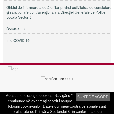
Ghidul de informare a cetățenilor privind activitatea de constatare
și sancționare contravențională a Direcției Generale de Poliție
Locală Sector 3
Comisia 550
Info COVID 19
Acest site foloseşte cookies. Navigând în
SUNT DE ACORD
PRIMĂRIA SECTORULUI 3
continuare vă exprimaţi acordul asupra
Adresa:
Calea Dudeşti nr. 191
folosirii cookie-urilor. Datele dumneavoastră personale sunt
Bucureşti, Sector 3, România
prelucrate de Primăria Sectorului 3, în conformitate cu