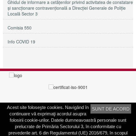
Ghidul de informare a cetățenilor privind activitatea de constatare
și sancționare contravențională a Direcției Generale de Poliție
Locală Sector 3
Comisia 550
Info COVID 19
Acest site foloseşte cookies. Navigând în
SUNT DE ACORD
PRIMĂRIA SECTORULUI 3
continuare vă exprimaţi acordul asupra
Adresa:
Calea Dudeşti nr. 191
folosirii cookie-urilor. Datele dumneavoastră personale sunt
Bucureşti, Sector 3, România
prelucrate de Primăria Sectorului 3, în conformitate cu
prevederile art. 6 din Regulamentul (UE) 2016/679, în scopul
Contactați-ne