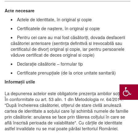
Acte necesare
Actele de identitate, în original şi copie
Certificatele de naştere, în original şi copie
Pentru cei care au mai fost căsătoriţi, dovada desfacerii
căsătoriei anterioare (sentinţa definitivă si irevocabilă sau
certificatul de divorţ original şi copie, iar pentru persoanele
văduve certificat de deces original si copie)
Declaraţie căsătorie – formular tip
Certificate prenupţiale (de la orice unitate sanitară)
Informații utile
La depunerea actelor este obligatorie prezenţa ambilor soţi.
În conformitate cu art. 53 alin. 1 din Metodologia nr. 64/2011:
"După încheierea căsătoriei, ofițerul de stare civilă anulează
cartea de identitate a soțului care își schimbă numele de familie
prin căsătorie: anularea se face prin tăierea colțului în care se
află înscrisă perioada de valabilitate". Cu cărțile de identitate
astfel invalidate nu se mai poate părăsi teritoriul României.