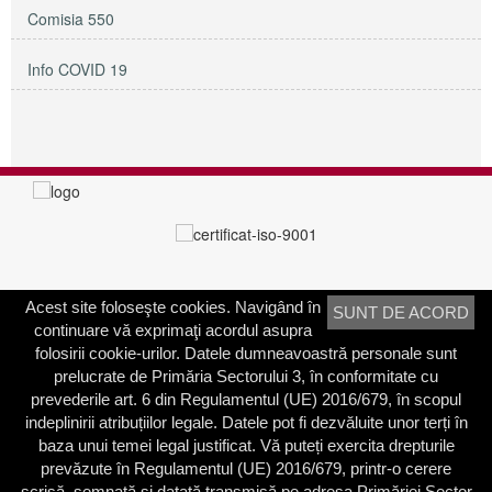
Comisia 550
Info COVID 19
Acest site foloseşte cookies. Navigând în
SUNT DE ACORD
PRIMĂRIA SECTORULUI 3
continuare vă exprimaţi acordul asupra
Adresa:
Calea Dudeşti nr. 191
folosirii cookie-urilor. Datele dumneavoastră personale sunt
Bucureşti, Sector 3, România
prelucrate de Primăria Sectorului 3, în conformitate cu
prevederile art. 6 din Regulamentul (UE) 2016/679, în scopul
Contactați-ne
indeplinirii atribuțiilor legale. Datele pot fi dezvăluite unor terți în
Telefon: 021.318.03.23
baza unui temei legal justificat. Vă puteți exercita drepturile
Fax: 021.318.03.04
prevăzute în Regulamentul (UE) 2016/679, printr-o cerere
scrisă, semnată și datată transmisă pe adresa Primăriei Sector