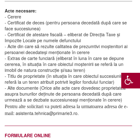
Acte necesare:
- Cerere
- Certificat de deces (pentru persoana decedată după care se
face succesiunea)
- Certificat de atestare fiscală – eliberat de Direcţia Taxe şi
Impozite Locale pe numele defunctului
- Acte din care să rezulte calitatea de prezumtivi moștenitori ai
persoanei decedateși menționate în cerere
- Extras de carte funciară (eliberat în luna în care se depune
cererea, în situaţia în care obiectul moştenirii se referă la un
imobil de natura construcţie și/sau teren)
- Titlu de proprietate (în situaţia în care obiectul succesiunii se
referă la un teren atribuit potrivit legilor fondului funciar)
- Alte documente (Orice alte acte care dovedesc proprietatea
asupra bunurilor deţinute de persoana decedată după care
urmează a se dezbate succesiuneași menționate în cerere)
Pentru alte solicitari va puteti adresa la urmatoarea adresa de e-
asistenta.tehnica@primarie3.ro.
mail:
FORMULARE ONLINE