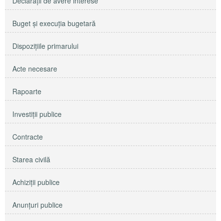
Declaraţii de avere interese
Buget şi execuţia bugetară
Dispoziţiile primarului
Acte necesare
Rapoarte
Investiţii publice
Contracte
Starea civilă
Achiziţii publice
Anunţuri publice