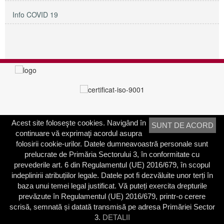
Info COVID 19
Acest site foloseşte cookies. Navigând în
SUNT DE ACORD
PRIMĂRIA SECTORULUI 3
continuare vă exprimaţi acordul asupra
Adresa:
Calea Dudeşti nr. 191
folosirii cookie-urilor. Datele dumneavoastră personale sunt
Bucureşti, Sector 3, România
prelucrate de Primăria Sectorului 3, în conformitate cu
prevederile art. 6 din Regulamentul (UE) 2016/679, în scopul
Contactați-ne
indeplinirii atribuțiilor legale. Datele pot fi dezvăluite unor terți în
Telefon: 021.318.03.23
baza unui temei legal justificat. Vă puteți exercita drepturile
Fax: 021.318.03.04
prevăzute în Regulamentul (UE) 2016/679, printr-o cerere
scrisă, semnată și datată transmisă pe adresa Primăriei Sector
3.
DETALII
© 2003 - 2026 | Primăria Sectorului 3