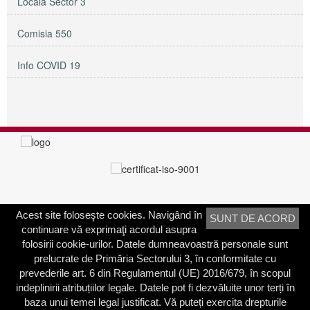
Locală Sector 3
Comisia 550
Info COVID 19
Acest site foloseşte cookies. Navigând în
SUNT DE ACORD
PRIMĂRIA SECTORULUI 3
continuare vă exprimaţi acordul asupra
Adresa:
Calea Dudeşti nr. 191
folosirii cookie-urilor. Datele dumneavoastră personale sunt
Bucureşti, Sector 3, România
prelucrate de Primăria Sectorului 3, în conformitate cu
prevederile art. 6 din Regulamentul (UE) 2016/679, în scopul
Contactați-ne
indeplinirii atribuțiilor legale. Datele pot fi dezvăluite unor terți în
Telefon: 021.318.03.23
baza unui temei legal justificat. Vă puteți exercita drepturile