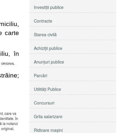
Investiţii publice
Contracte
iciliu,
e carte
Starea civilă
Achiziţii publice
liu, în
Anunţuri publice
; ORIGINAL
trăine;
Parcări
Utilităţi Publice
Concursuri
nt, care va
Grila salarizare
entitate. În
ă la notarul
 original,
Ridicare maşini