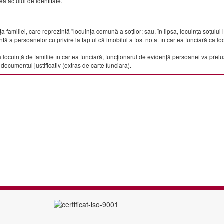
a actului de identitate.
ța familiei, care reprezintă "locuința comună a soților; sau, în lipsa, locuința soțului 
ntă a persoanelor cu privire la faptul că imobilul a fost notat în cartea funciară ca lo
 locuință de familiie în cartea funciară, funcționarul de evidență persoanei va prel
documentul justificativ (extras de carte funciara).