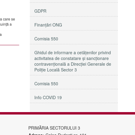
GDPR
la care se
cuință a
Finanțări ONG
ua
Comisia 550
Ghidul de informare a cetățenilor privind
activitatea de constatare și sancționare
contravențională a Direcției Generale de
Poliție Locală Sector 3
Comisia 550
Info COVID 19
PRIMĂRIA SECTORULUI 3