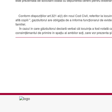
este prezentată de solicitant odată cu depunerea cererii pentru eliberare
Conform dispozițiilor art.321 al(l) din noul Cod Civil, referitor la locuin
află copiii ", gazduitorul are obligația de a informa funcționarul de evide
familiei.
În cazul în care găzduitorul declară verbal că locuința a fost notată ca
consimțămantul de primire în spațiu al ambilor soți, care vor prezenta și 