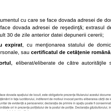
mentul cu care se face dovada adresei de dom
face dovada adresei de reşedinţă; extrasul d
lt 30 de zile anterior datei depunerii cererii;
u expirat
, cu menţionarea statului de domici
personale, sau
certificatul de cetăţenie română
,
ortul
eliberat/eliberate de către autorităţile s
e face dovada spaţiului de locuit, este obligatorie prezenţa titularului acestui docume
mânt în faţa lucrătorului, indiferent de motivul invocat pentru eliberarea cărţii de id
munitar de evidenţă a persoanelor, declaraţia de primire în spaţiu poate fi consemnat
ătate ori în prezenţa poliţistului de la postul de poliţie. Declaraţia găzduitorului, în