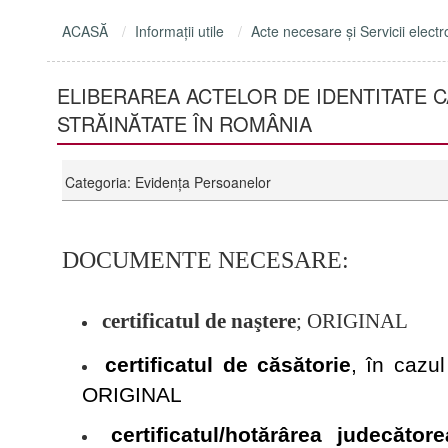
ACASĂ
Informaţii utile
Acte necesare şi Servicii electr
ELIBERAREA ACTELOR DE IDENTITATE C
STRĂINĂTATE ÎN ROMÂNIA
Categoria: Evidenţa Persoanelor
DOCUME
NT
E NECES
AR
E:
certificatul de naştere
; ORIGINAL
certificatul de căsătorie
, în cazul
ORIGINAL
certificatul/hotărârea judecător