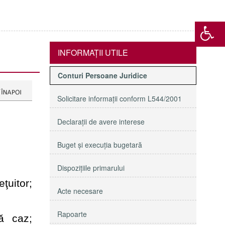
INFORMAŢII UTILE
Conturi Persoane Juridice
Solicitare informaţii conform L544/2001
Declaraţii de avere interese
Buget şi execuţia bugetară
Dispoziţiile primarului
ţuitor;
Acte necesare
Rapoarte
ă caz;