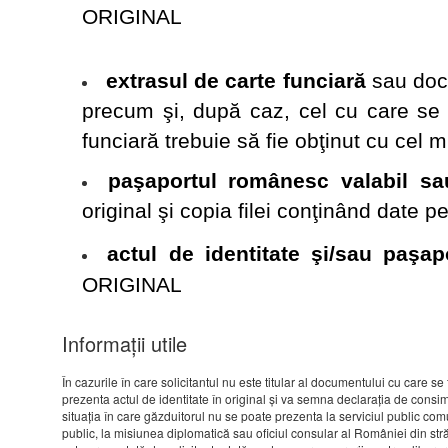
ORIGINAL
extrasul de carte funciară
sau docu
precum şi, după caz, cel cu care se 
funciară trebuie să fie obţinut cu cel mu
paşaportul românesc valabil sa
original şi copia filei conţinând date 
actul de identitate şi/sau paşap
ORIGINAL
Informații utile
În cazurile în care solicitantul nu este titular al documentului cu care s
prezenta actul de identitate în original şi va semna declaraţia de consimţă
situaţia în care găzduitorul nu se poate prezenta la serviciul public co
public, la misiunea diplomatică sau oficiul consular al României din străin