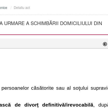
onice
Detaliu act
A URMARE A SCHIMBĂRII DOMICILIULUI DIN
 persoanelor căsătorite sau al soţului supravie
ească de divorţ definitivă/irevocabilă
, dup