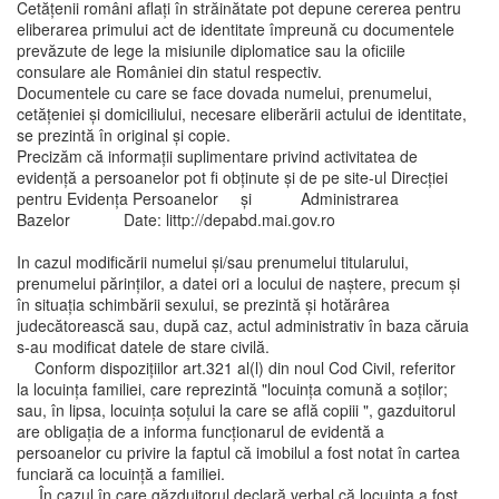
Cetățenii români aflați în străinătate pot depune cererea pentru
eliberarea primului act de identitate împreună cu documentele
prevăzute de lege la misiunile diplomatice sau la oficiile
consulare ale României din statul respectiv.
Documentele cu care se face dovada numelui, prenumelui,
cetățeniei și domiciliului, necesare eliberării actului de identitate,
se prezintă în original și copie.
Precizăm că informații suplimentare privind activitatea de
evidență a persoanelor pot fi obținute și de pe site-ul Direcției
pentru Evidența Persoanelor și Administrarea
Bazelor Date: littp://depabd.mai.gov.ro
In cazul modificării numelui și/sau prenumelui titularului,
prenumelui părinților, a datei ori a locului de naștere, precum și
în situația schimbării sexului, se prezintă și hotărârea
judecătorească sau, după caz, actul administrativ în baza căruia
s-au modificat datele de stare civilă.
Conform dispozițiilor art.321 al(l) din noul Cod Civil, referitor
la locuința familiei, care reprezintă "locuința comună a soților;
sau, în lipsa, locuința soțului la care se află copiii ", gazduitorul
are obligația de a informa funcționarul de evidentă a
persoanelor cu privire la faptul că imobilul a fost notat în cartea
funciară ca locuință a familiei.
În cazul în care găzduitorul declară verbal că locuința a fost