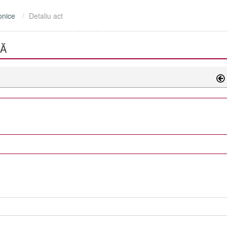
onice
Detaliu act
CĂ