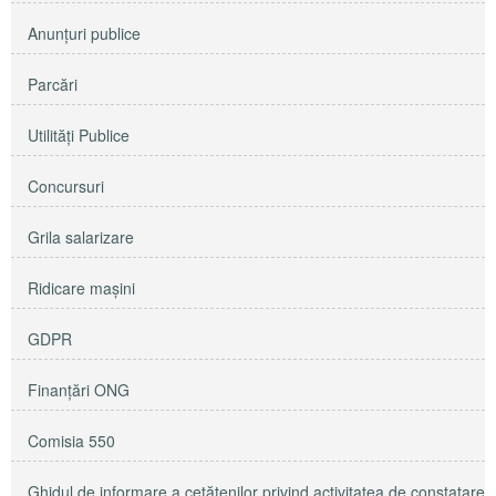
Anunţuri publice
Parcări
Utilităţi Publice
Concursuri
Grila salarizare
Ridicare maşini
GDPR
Finanțări ONG
Comisia 550
Ghidul de informare a cetățenilor privind activitatea de constatare