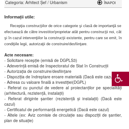
Categoria: Arhitect Şef / Urbanism
Informații utile:
Recepţia construcţiilor de orice categorie şi clasă de importanţă se
efectuează de către investitor/proprietar atât pentru construcţii noi, cât
şi în cazul intervenţiilor la construcţii existente, pentru care se emit, în
condiţiile legii, autorizaţii de construire/desfiinţare.
Acte necesare:
- Solicitare recepție (emisă de DGPLS3)
- Adeverință emisă de Inspectoratul de Stat în Construcții
- Autorizația de construire/desființare
- Dispoziția de îndreptare eroare materială (Dacă este cazul)
- Adresa cu valoare finală a investiției(DGPL)
- Referat cu punctul de vedere al proiectanților pe specialități
(arhitectură, rezistență, instalații)
- Referat diriginte șantier (rezistență și instalații) (Dacă este
cazul)
- Certificatul de performanță energetică (Dacă este cazul)
- Altele (ex: Aviz comisie de circulație sau dispoziții de șantier,
plan de situație)