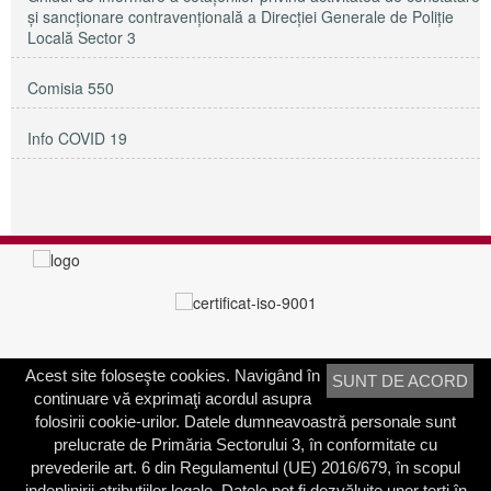
și sancționare contravențională a Direcției Generale de Poliție
Locală Sector 3
Comisia 550
Info COVID 19
Acest site foloseşte cookies. Navigând în
SUNT DE ACORD
PRIMĂRIA SECTORULUI 3
continuare vă exprimaţi acordul asupra
Adresa:
Calea Dudeşti nr. 191
folosirii cookie-urilor. Datele dumneavoastră personale sunt
Bucureşti, Sector 3, România
prelucrate de Primăria Sectorului 3, în conformitate cu
prevederile art. 6 din Regulamentul (UE) 2016/679, în scopul
Contactați-ne
indeplinirii atribuțiilor legale. Datele pot fi dezvăluite unor terți în