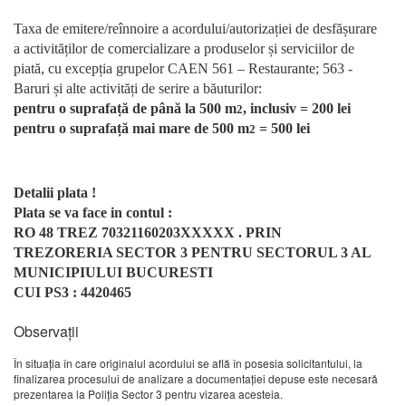
Taxa de emitere/re
î
nnoire a acordului/autorizației de desfășurare
a activităților de comercializare a produselor și serviciilor de
piată, cu excepția grupelor CAEN 561 – Restaurante; 563 -
Baruri și alte activități de serire a băuturilor:
pentru o suprafață de până la 500 m
, inclusiv = 200 lei
2
pentru o suprafață mai mare de 500 m
= 500 lei
2
Detalii plata !
Plata se va face in contul :
RO 48 TREZ 70321160203XXXXX . PRIN
TREZORERIA SECTOR 3 PENTRU SECTORUL 3 AL
MUNICIPIULUI BUCURESTI
CUI PS3 : 4420465
Observații
În situaţia în care originalul acordului se află în posesia solicitantului, la
finalizarea procesului de analizare a documentaţiei depuse este necesară
prezentarea la Poliţia Sector 3 pentru vizarea acesteia.