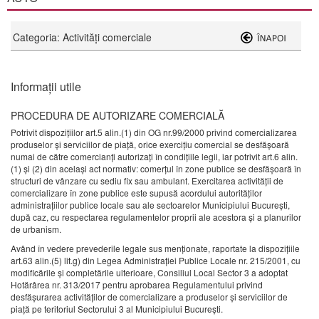
Categoria: Activităţi comerciale
Informații utile
PROCEDURA DE AUTORIZARE COMERCIALĂ
Potrivit dispoziţiilor art.5 alin.(1) din OG nr.99/2000 privind comercializarea
produselor şi serviciilor de piaţă, orice exerciţiu comercial se desfăşoară
numai de către comercianţi autorizaţi în condiţiile legii, iar potrivit art.6 alin.
(1) şi (2) din acelaşi act normativ: comerţul în zone publice se desfăşoară în
structuri de vânzare cu sediu fix sau ambulant. Exercitarea activităţii de
comercializare în zone publice este supusă acordului autorităţilor
administraţiilor publice locale sau ale sectoarelor Municipiului Bucureşti,
după caz, cu respectarea regulamentelor proprii ale acestora şi a planurilor
de urbanism.
Având în vedere prevederile legale sus menţionate, raportate la dispoziţiile
art.63 alin.(5) lit.g) din Legea Administraţiei Publice Locale nr. 215/2001, cu
modificările și completările ulterioare, Consiliul Local Sector 3 a adoptat
Hotărârea nr. 313/2017 pentru aprobarea Regulamentului privind
desfăşurarea activităţilor de comercializare a produselor şi serviciilor de
piaţă pe teritoriul Sectorului 3 al Municipiului Bucureşti.