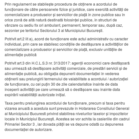
Prin regulament se stabileşte procedura de obţinere a acordului de
funcţionare de către persoanele fizice şi juridice, care exercită activităţi de
comercializare a produselor şi serviciilor de piaţă în zone publice sau în
orice zonă de altă natură destinată folosinţei publice, în structuri de
vânzare cu sediu fix ori ambulant, permanent, temporar sau, după caz,
sezonier pe teritoriul Sectorului 3 al Municipiului Bucureşti.
Potrivit art.2 lit a), acord de funcţionare este actul administrativ cu caracter
individual, prin care se stabilesc condiţiile de desfăşurare a activităților de
comercializare a produselor și serviciilor de piață, exclusiv unitățile de
alimentație publică
Potrivit art.3 din H.C.L.S.3 nr. 313/2017: agenţii economici care desfăşoară
sau urmează să desfăşoare activităţi comerciale, de prestări servicii şi de
alimentaţie publică, au obligaţia depunerii documentaţiei în vederea
obţinerii sau prelungirii termenului de valabilitate a acordului / autorizaţiei
de funcţionare, cu cel puţin 30 de zile calendaristice înainte de data
începerii activităţii pe care urmează să o desfăşoare sau înainte data
expirării valabilității autorizate iniţial.
Taxa pentru prelungirea acordului de funcționare, precum si taxa pentru
vizarea anuală a acestuia sunt prevazute în Hotararea Consiliului General
al Municipiului Bucuresti privind stabilirea nivelurilor taxelor și impozitelor
locale în Municipiul București. Acestea se vor achita la casieriile din cadrul
Primariei Sector 3 , iar dovada plății se va depune odată cu depunerea
documentației de autorizare.