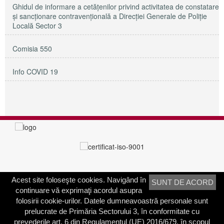
Ghidul de informare a cetățenilor privind activitatea de constatare
și sancționare contravențională a Direcției Generale de Poliție
Locală Sector 3
Comisia 550
Info COVID 19
Acest site foloseşte cookies. Navigând în
SUNT DE ACORD
PRIMĂRIA SECTORULUI 3
continuare vă exprimaţi acordul asupra
Adresa:
Calea Dudeşti nr. 191
folosirii cookie-urilor. Datele dumneavoastră personale sunt
Bucureşti, Sector 3, România
prelucrate de Primăria Sectorului 3, în conformitate cu
prevederile art. 6 din Regulamentul (UE) 2016/679, în scopul