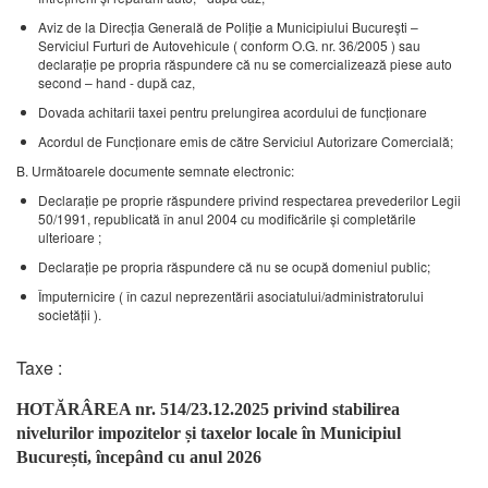
Aviz de la Direcţia Generală de Poliţie a Municipiului Bucureşti –
Serviciul Furturi de Autovehicule ( conform O.G. nr. 36/2005 ) sau
declaraţie pe propria răspundere că nu se comercializează piese auto
second – hand - după caz,
Dovada achitarii taxei pentru prelungirea acordului de funcţionare
Acordul de Funcţionare emis de către Serviciul Autorizare Comercială;
B. Următoarele documente semnate electronic:
Declaraţie pe proprie răspundere privind respectarea prevederilor Legii
50/1991, republicată în anul 2004 cu modificările şi completările
ulterioare ;
Declaraţie pe propria răspundere că nu se ocupă domeniul public;
Împuternicire ( în cazul neprezentării asociatului/administratorului
societăţii ).
Taxe :
HOTĂRÂREA nr. 514/23.12.2025 privind stabilirea
nivelurilor impozitelor și taxelor locale în Municipiul
București, începând cu anul 2026