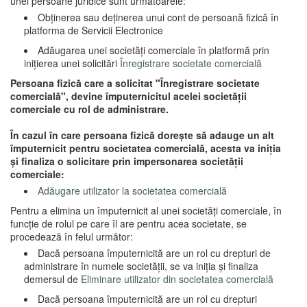
unei persoane juridice sunt următoarele:
Obținerea sau deținerea unui cont de persoană fizică în
platforma de Servicii Electronice
Adăugarea unei societăți comerciale în platformă prin
inițierea unei solicitări
Înregistrare societate comercială
Persoana fizică care a solicitat "Înregistrare societate
comercială", devine împuternicitul acelei societății
comerciale cu rol de administrare.
În cazul în care persoana fizică dorește să adauge un alt
împuternicit pentru societatea comercială, acesta va iniția
și finaliza o solicitare prin impersonarea societății
comerciale:
Adăugare utilizator la societatea comercială
Pentru a elimina un împuternicit al unei societăți comerciale, în
funcție de rolul pe care îl are pentru acea societate, se
procedează în felul următor:
Dacă persoana împuternicită are un rol cu drepturi de
administrare în numele societății, se va iniția și finaliza
demersul de
Eliminare utilizator din societatea comercială
Dacă persoana împuternicită are un rol cu drepturi