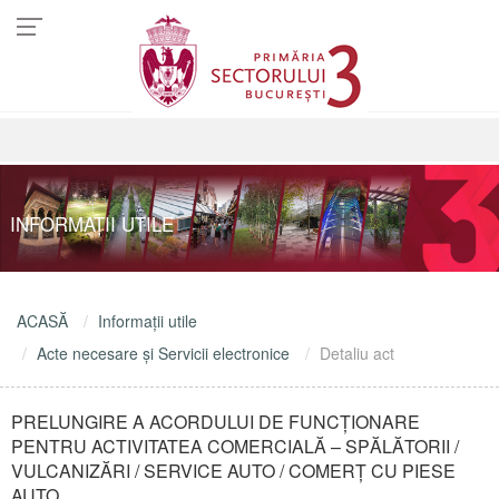
INFORMAŢII UTILE
ACASĂ
Informaţii utile
Acte necesare şi Servicii electronice
Detaliu act
PRELUNGIRE A ACORDULUI DE FUNCŢIONARE
PENTRU ACTIVITATEA COMERCIALĂ – SPĂLĂTORII /
VULCANIZĂRI / SERVICE AUTO / COMERŢ CU PIESE
AUTO