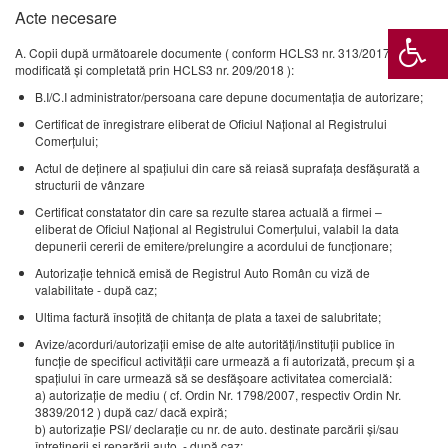
Acte necesare
A. Copii după următoarele documente ( conform HCLS3 nr. 313/2017
modificată și completată prin HCLS3 nr. 209/2018 ):
B.I/C.I administrator/persoana care depune documentația de autorizare;
Certificat de înregistrare eliberat de Oficiul Național al Registrului
Comerțului;
Actul de deţinere al spaţiului din care să reiasă suprafața desfășurată a
structurii de vânzare
Certificat constatator din care sa rezulte starea actuală a firmei –
eliberat de Oficiul Naţional al Registrului Comerţului, valabil la data
depunerii cererii de emitere/prelungire a acordului de funcţionare;
Autorizație tehnică emisă de Registrul Auto Român cu viză de
valabilitate - după caz;
Ultima factură însoţită de chitanţa de plata a taxei de salubritate;
Avize/acorduri/autorizații emise de alte autorități/instituții publice în
funcție de specificul activității care urmează a fi autorizată, precum şi a
spaţiului în care urmează să se desfăşoare activitatea comercială:
a) autorizaţie de mediu ( cf. Ordin Nr. 1798/2007, respectiv Ordin Nr.
3839/2012 ) după caz/ dacă expiră;
b) autorizaţie PSI/ declarație cu nr. de auto. destinate parcării și/sau
întreținerii și reparării auto, - după caz;