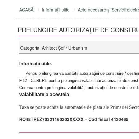
ACASĂ
Informaţii utile
Acte necesare şi Servicii electr
PRELUNGIRE AUTORIZAȚIE DE CONSTRU
Categoria: Arhitect Şef / Urbanism
Informații utile:
Pentru prelungirea valabilității autorizației de construire / desfii
F.12 - CERERE pentru prelungirea valabilitatii autorizației de constr
Cererea pentru prelungirea valabilității autorizației de construire /
valabilitate a acesteia
.
Taxa se poate achita la automatele de plata ale Primăriei Secto
RO48TREZ70321160203XXXXX – Cod fiscal 4420465