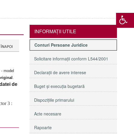
INFORMAŢII UTILE
Conturi Persoane Juridice
Solicitare informaţii conform L544/2001
i - model
Declaraţii de avere interese
original
.
 datei de
Buget şi execuţia bugetară
Dispoziţiile primarului
tor 3 :
Acte necesare
Rapoarte