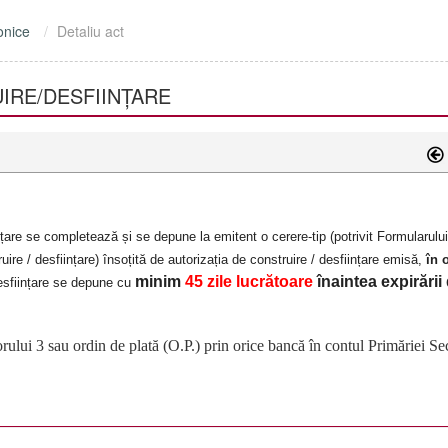
onice
Detaliu act
IRE/DESFIINȚARE
nțare se completează și se depune la emitent o cerere-tip (potrivit Formularulu
uire / desființare) însoțită de autorizația de construire / desființare emisă,
în 
minim
45 zile lucrătoare
înaintea expirării
 desființare se depune cu
rului 3 sau ordin de plată (O.P.) prin orice bancă în contul Primăriei Sec