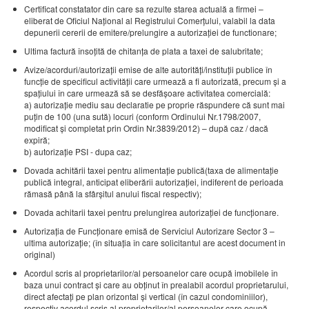
Certificat constatator din care sa rezulte starea actuală a firmei –
eliberat de Oficiul Naţional al Registrului Comerţului, valabil la data
depunerii cererii de emitere/prelungire a autorizaţiei de functionare;
Ultima factură însoţită de chitanţa de plata a taxei de salubritate;
Avize/acorduri/autorizații emise de alte autorități/instituții publice în
funcție de specificul activității care urmează a fi autorizată, precum şi a
spaţiului în care urmează să se desfăşoare activitatea comercială:
a) autorizaţie mediu sau declaratie pe proprie răspundere că sunt mai
puţin de 100 (una sută) locuri (conform Ordinului Nr.1798/2007,
modificat şi completat prin Ordin Nr.3839/2012) – după caz / dacă
expiră;
b) autorizaţie PSI - dupa caz;
Dovada achitării taxei pentru alimentaţie publică(taxa de alimentație
publică integral, anticipat eliberării autorizației, indiferent de perioada
rămasă până la sfârşitul anului fiscal respectiv);
Dovada achitarii taxei pentru prelungirea autorizaţiei de funcţionare.
Autorizaţia de Funcţionare emisă de Serviciul Autorizare Sector 3 –
ultima autorizaţie; (în situaţia în care solicitantul are acest document in
original)
Acordul scris al proprietarilor/al persoanelor care ocupă imobilele în
baza unui contract şi care au obţinut în prealabil acordul proprietarului,
direct afectaţi pe plan orizontal şi vertical (în cazul condominiilor),
respectiv acordul scris al proprietarilor/al persoanelor care ocupă