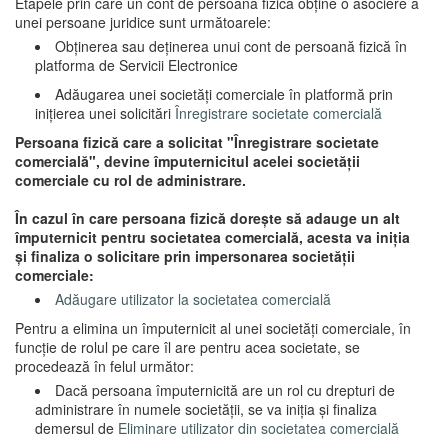
Etapele prin care un cont de persoană fizică obține o asociere a
unei persoane juridice sunt următoarele:
Obținerea sau deținerea unui cont de persoană fizică în
platforma de Servicii Electronice
Adăugarea unei societăți comerciale în platformă prin
inițierea unei solicitări
Înregistrare societate comercială
Persoana fizică care a solicitat "Înregistrare societate
comercială", devine împuternicitul acelei societății
comerciale cu rol de administrare.
În cazul în care persoana fizică dorește să adauge un alt
împuternicit pentru societatea comercială, acesta va iniția
și finaliza o solicitare prin impersonarea societății
comerciale:
Adăugare utilizator la societatea comercială
Pentru a elimina un împuternicit al unei societăți comerciale, în
funcție de rolul pe care îl are pentru acea societate, se
procedează în felul următor:
Dacă persoana împuternicită are un rol cu drepturi de
administrare în numele societății, se va iniția și finaliza
demersul de
Eliminare utilizator din societatea comercială