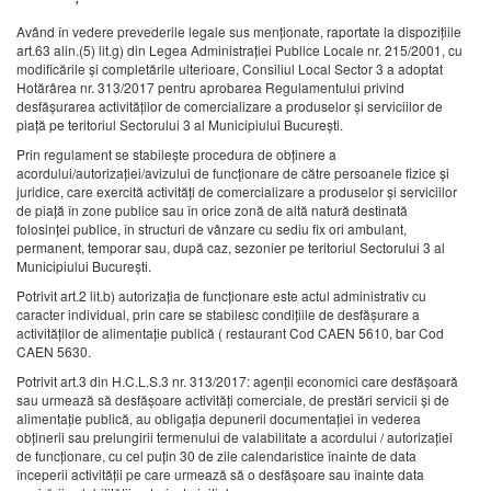
Având în vedere prevederile legale sus menţionate, raportate la dispoziţiile
art.63 alin.(5) lit.g) din Legea Administraţiei Publice Locale nr. 215/2001, cu
modificările și completările ulterioare, Consiliul Local Sector 3 a adoptat
Hotărârea nr. 313/2017 pentru aprobarea Regulamentului privind
desfăşurarea activităţilor de comercializare a produselor şi serviciilor de
piaţă pe teritoriul Sectorului 3 al Municipiului Bucureşti.
Prin regulament se stabileşte procedura de obţinere a
acordului/autorizaţiei/avizului de funcţionare de către persoanele fizice şi
juridice, care exercită activităţi de comercializare a produselor şi serviciilor
de piaţă în zone publice sau în orice zonă de altă natură destinată
folosinţei publice, în structuri de vânzare cu sediu fix ori ambulant,
permanent, temporar sau, după caz, sezonier pe teritoriul Sectorului 3 al
Municipiului Bucureşti.
Potrivit art.2 lit.b) autorizaţia de funcţionare este actul administrativ cu
caracter individual, prin care se stabilesc condiţiile de desfăşurare a
activităţilor de alimentaţie publică ( restaurant Cod CAEN 5610, bar Cod
CAEN 5630.
Potrivit art.3 din H.C.L.S.3 nr. 313/2017: agenţii economici care desfăşoară
sau urmează să desfăşoare activităţi comerciale, de prestări servicii şi de
alimentaţie publică, au obligaţia depunerii documentaţiei în vederea
obţinerii sau prelungirii termenului de valabilitate a acordului / autorizaţiei
de funcţionare, cu cel puţin 30 de zile calendaristice înainte de data
începerii activităţii pe care urmează să o desfăşoare sau înainte data