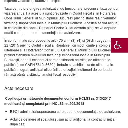
expirării valabilității autorizate iniţial.
Taxa pentru prelungirea autorizatiei de funcționare, precum si taxa pentru
vizarea anuală a acestuia sunt prevazute în Codul Fiscal si in Hotararea
Consiliului General al Municipiului Bucuresti privind stabilirea nivelurilor
taxelor și impozitelor locale în Municipiul București. Acestea se vor achita
la casieriile din cadrul Primariei Sector 3 , iar dovada plății se va depune
odată cu depunerea documentației de autorizare.
În conformitate cu prevederile art. 475 alin. (3), (4) și (5) din Legea nr.
227/2015 privind Codul Fiscal al României, cu modificările şi completările
ulterioare şi a Hotărârilor Consiliului General al Municipiului Bucuresti
privind stabilirea nivelurilor taxelor și impozitelor locale în Municipiul
București, agenţii economici care desfăşoară activităţi de alimentaţie
publică ( cod CAEN 5610, 5630 ), trebuie să achite taxa de alimentație
publică integral, anticipat eliberării autorizației, indiferent de perioada
rămasă până la sfârşitul anului fiscal respectiv.
Acte necesare
Copii după următoarele documente( conform HCLS3 nr. 313/2017
modificată și completată prin HCLS3 nr. 209/2018
B.I/C.I administrator/persoana care depune documentația de autorizare;
Actul de deţinere al spaţiului şi/sau actul adiţional la contractul iniţial,
după caz;