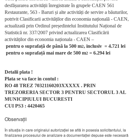
desfășurarea activității înregistrate în grupele CAEN 561
Restaurante, 563 - Baruri și alte activități de servire a băuturilor,
potrivit Clasificarii activităților din economia națională - CAEN,
actualizată prin Ordinul președintelui Institutului Național de
Statistică nr. 337/2007 privind actualizarea Clasificării
activităților din economia naționala - CAEN –
pentru o suprafață de până la 500 m
, inclusiv = 4.721 lei
2
pentru o suprafață mai mare de 500 m
= 6.294 lei
2
Detalii plata !
Plata se va face in contul :
RO 48 TREZ 70321160203XXXXX . PRIN
TREZORERIA SECTOR 3 PENTRU SECTORUL 3 AL
MUNICIPIULUI BUCURESTI
CUI PS3 : 4420465
Observații
În situaţia în care originalul autorizaţiei se află în posesia solicitantului, la
finalizarea procesului de analizare a documentaţiei depuse este necesară