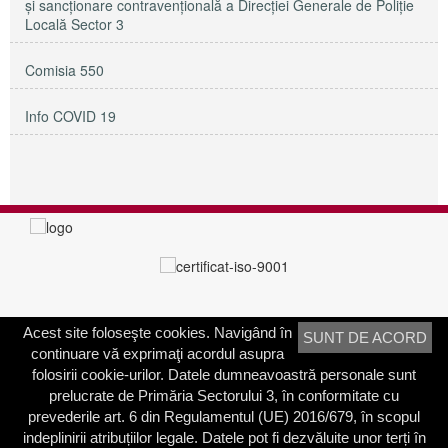
și sancționare contravențională a Direcției Generale de Poliție
Locală Sector 3
Comisia 550
Info COVID 19
Acest site foloseşte cookies. Navigând în
SUNT DE ACORD
PRIMĂRIA SECTORULUI 3
continuare vă exprimaţi acordul asupra
Adresa:
Calea Dudeşti nr. 191
folosirii cookie-urilor. Datele dumneavoastră personale sunt
Bucureşti, Sector 3, România
prelucrate de Primăria Sectorului 3, în conformitate cu
prevederile art. 6 din Regulamentul (UE) 2016/679, în scopul
Contactați-ne
indeplinirii atribuțiilor legale. Datele pot fi dezvăluite unor terți în