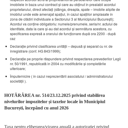
imobilele în baza unui contract şi care au obţinut în prealabil acordul
proprietarului, direct afectaţi (stânga, dreapta, spate – imobile alipite de
imobilul unde este amenajat spaţiul, în cazul spaţiilor amplasate în
zona de clădiri individuale a Sectorului 3 al Municipiului Bucureşti);
Acordul va conţine obligatoriu: numele/prenumele, seria/nr. actului de
identitate, data la care şi-au dat acordul şi semnătura acestora, cu
specificarea expresă a orarului de funcţionare după ora 2200 - după
caz
Declaraţie privind clasificarea unităţii – depusă şi separat cu nr. de
înregistrare (conf. HG 843/1999);
Declarație pe proprie răspundere privind respectarea prevederilor Legii
nr. 50/1991, republicată in 2004 cu modificările şi completările
ulterioare;
Împuternicire ( în cazul neprezentării asociatului / administratorului
societăţii ).
HOTĂRÂREA nr. 514/23.12.2025 privind stabilirea
nivelurilor impozitelor și taxelor locale în Municipiul
București, începând cu anul 2026
Taxa pentru eliberarea/vizarea anuală a autorizației privind