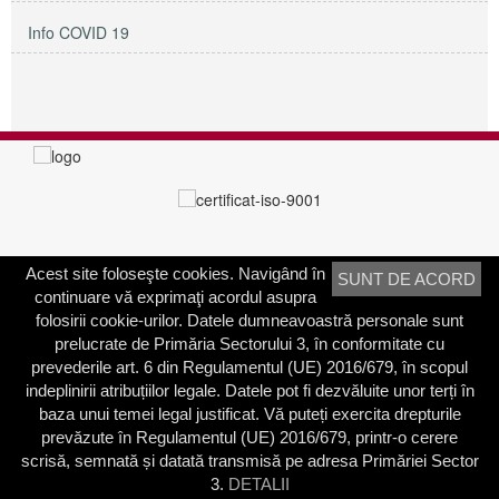
Info COVID 19
Acest site foloseşte cookies. Navigând în
SUNT DE ACORD
PRIMĂRIA SECTORULUI 3
continuare vă exprimaţi acordul asupra
Adresa:
Calea Dudeşti nr. 191
folosirii cookie-urilor. Datele dumneavoastră personale sunt
Bucureşti, Sector 3, România
prelucrate de Primăria Sectorului 3, în conformitate cu
prevederile art. 6 din Regulamentul (UE) 2016/679, în scopul
Contactați-ne
indeplinirii atribuțiilor legale. Datele pot fi dezvăluite unor terți în
Telefon: 021.318.03.23
baza unui temei legal justificat. Vă puteți exercita drepturile
Fax: 021.318.03.04
prevăzute în Regulamentul (UE) 2016/679, printr-o cerere
scrisă, semnată și datată transmisă pe adresa Primăriei Sector
3.
DETALII
© 2003 - 2026 | Primăria Sectorului 3