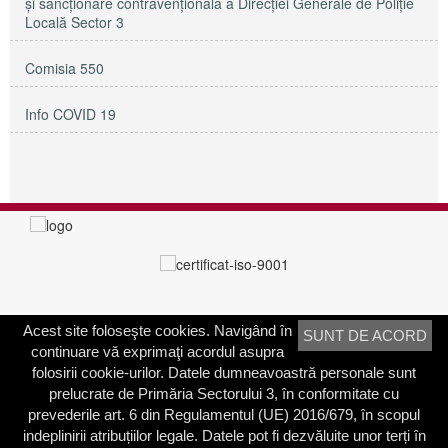
și sancționare contravențională a Direcției Generale de Poliție
Locală Sector 3
Comisia 550
Info COVID 19
Acest site foloseşte cookies. Navigând în
SUNT DE ACORD
PRIMĂRIA SECTORULUI 3
continuare vă exprimaţi acordul asupra
Adresa:
Calea Dudeşti nr. 191
folosirii cookie-urilor. Datele dumneavoastră personale sunt
Bucureşti, Sector 3, România
prelucrate de Primăria Sectorului 3, în conformitate cu
prevederile art. 6 din Regulamentul (UE) 2016/679, în scopul
Contactați-ne
indeplinirii atribuțiilor legale. Datele pot fi dezvăluite unor terți în