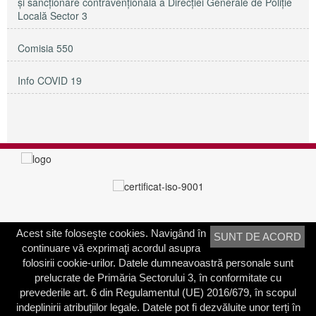
și sancționare contravențională a Direcției Generale de Poliție
Locală Sector 3
Comisia 550
Info COVID 19
Acest site foloseşte cookies. Navigând în
SUNT DE ACORD
PRIMĂRIA SECTORULUI 3
continuare vă exprimaţi acordul asupra
Adresa:
Calea Dudeşti nr. 191
folosirii cookie-urilor. Datele dumneavoastră personale sunt
Bucureşti, Sector 3, România
prelucrate de Primăria Sectorului 3, în conformitate cu
prevederile art. 6 din Regulamentul (UE) 2016/679, în scopul
Contactați-ne
indeplinirii atribuțiilor legale. Datele pot fi dezvăluite unor terți în