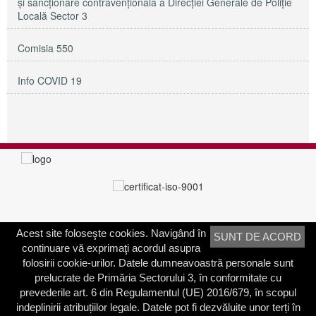
și sancționare contravențională a Direcției Generale de Poliție
Locală Sector 3
Comisia 550
Info COVID 19
Acest site foloseşte cookies. Navigând în
SUNT DE ACORD
PRIMĂRIA SECTORULUI 3
continuare vă exprimaţi acordul asupra
Adresa:
Calea Dudeşti nr. 191
folosirii cookie-urilor. Datele dumneavoastră personale sunt
Bucureşti, Sector 3, România
prelucrate de Primăria Sectorului 3, în conformitate cu
prevederile art. 6 din Regulamentul (UE) 2016/679, în scopul
Contactați-ne
indeplinirii atribuțiilor legale. Datele pot fi dezvăluite unor terți în