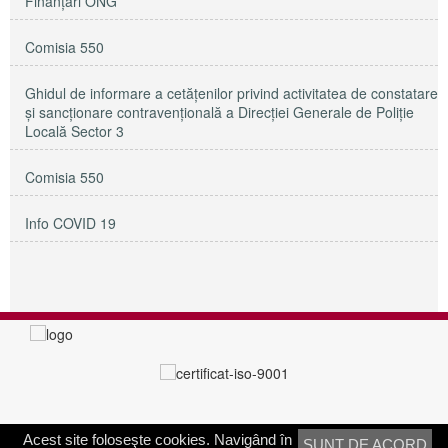
Finanțări ONG
Comisia 550
Ghidul de informare a cetățenilor privind activitatea de constatare
și sancționare contravențională a Direcției Generale de Poliție
Locală Sector 3
Comisia 550
Info COVID 19
Acest site foloseşte cookies. Navigând în
SUNT DE ACORD
PRIMĂRIA SECTORULUI 3