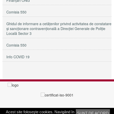
Finanțări ONG
Comisia 550
Ghidul de informare a cetățenilor privind activitatea de constatare
și sancționare contravențională a Direcției Generale de Poliție
Locală Sector 3
Comisia 550
Info COVID 19
Acest site foloseşte cookies. Navigând în
SUNT DE ACORD
PRIMĂRIA SECTORULUI 3