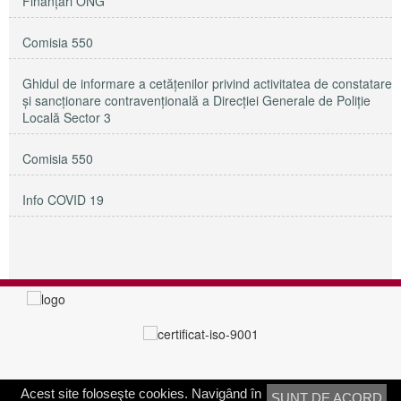
Finanțări ONG
Comisia 550
Ghidul de informare a cetățenilor privind activitatea de constatare
și sancționare contravențională a Direcției Generale de Poliție
Locală Sector 3
Comisia 550
Info COVID 19
Acest site foloseşte cookies. Navigând în
SUNT DE ACORD
PRIMĂRIA SECTORULUI 3