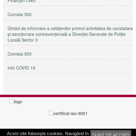
Finanțări ONG
Comisia 550
Ghidul de informare a cetățenilor privind activitatea de constatare
și sancționare contravențională a Direcției Generale de Poliție
Locală Sector 3
Comisia 550
Info COVID 19
Acest site foloseşte cookies. Navigând în
SUNT DE ACORD
PRIMĂRIA SECTORULUI 3