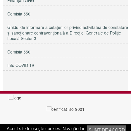
Finanțări ONG
Comisia 550
Ghidul de informare a cetățenilor privind activitatea de constatare
și sancționare contravențională a Direcției Generale de Poliție
Locală Sector 3
Comisia 550
Info COVID 19
Acest site foloseşte cookies. Navigând în
SUNT DE ACORD
PRIMĂRIA SECTORULUI 3