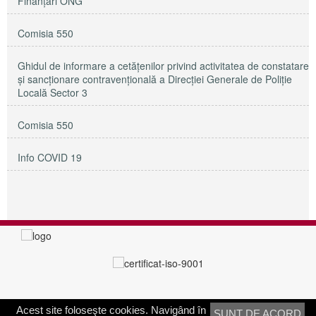
Finanțări ONG
Comisia 550
Ghidul de informare a cetățenilor privind activitatea de constatare
și sancționare contravențională a Direcției Generale de Poliție
Locală Sector 3
Comisia 550
Info COVID 19
Acest site foloseşte cookies. Navigând în
SUNT DE ACORD
PRIMĂRIA SECTORULUI 3