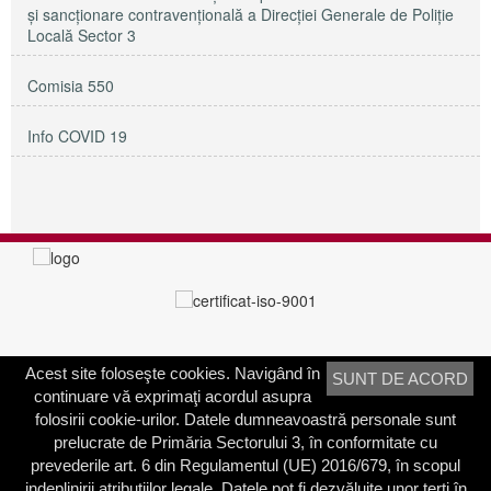
și sancționare contravențională a Direcției Generale de Poliție
Locală Sector 3
Comisia 550
Info COVID 19
Acest site foloseşte cookies. Navigând în
SUNT DE ACORD
PRIMĂRIA SECTORULUI 3
continuare vă exprimaţi acordul asupra
Adresa:
Calea Dudeşti nr. 191
folosirii cookie-urilor. Datele dumneavoastră personale sunt
Bucureşti, Sector 3, România
prelucrate de Primăria Sectorului 3, în conformitate cu
prevederile art. 6 din Regulamentul (UE) 2016/679, în scopul
Contactați-ne
indeplinirii atribuțiilor legale. Datele pot fi dezvăluite unor terți în