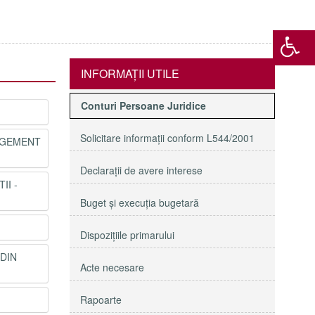
INFORMAŢII UTILE
Conturi Persoane Juridice
Solicitare informaţii conform L544/2001
NAGEMENT
Declaraţii de avere interese
II -
Buget şi execuţia bugetară
Dispoziţiile primarului
 DIN
Acte necesare
Rapoarte