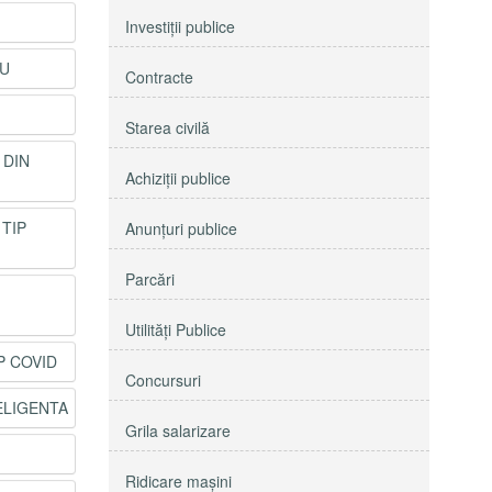
Investiţii publice
OU
Contracte
Starea civilă
 DIN
Achiziţii publice
TIP
Anunţuri publice
Parcări
Utilităţi Publice
P COVID
Concursuri
ELIGENTA
Grila salarizare
Ridicare maşini