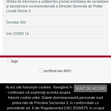
Ghidul de informare a cetățenilor privind activitatea de constatare
și sancționare contravențională a Direcției Generale de Poliție
Locală Sector 3
Comisia 550
Info COVID 19
Acest site foloseşte cookies. Navigând în
SUNT DE ACORD
PRIMĂRIA SECTORULUI 3
continuare vă exprimaţi acordul asupra
Adresa:
Calea Dudeşti nr. 191
folosirii cookie-urilor. Datele dumneavoastră personale sunt
Bucureşti, Sector 3, România
prelucrate de Primăria Sectorului 3, în conformitate cu
prevederile art. 6 din Regulamentul (UE) 2016/679, în scopul
Contactați-ne