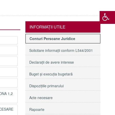
INFORMAŢII UTILE
Conturi Persoane Juridice
Solicitare informaţii conform L544/2001
Declaraţii de avere interese
Buget şi execuţia bugetară
Dispoziţiile primarului
ONA 1,2
Acte necesare
ECESARE
Rapoarte