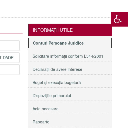
INFORMAŢII UTILE
Conturi Persoane Juridice
Solicitare informaţii conform L544/2001
T DADP
Declaraţii de avere interese
Buget şi execuţia bugetară
Dispoziţiile primarului
Acte necesare
Rapoarte