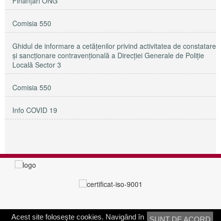
Finanțări ONG
Comisia 550
Ghidul de informare a cetățenilor privind activitatea de constatare
și sancționare contravențională a Direcției Generale de Poliție
Locală Sector 3
Comisia 550
Info COVID 19
Acest site foloseşte cookies. Navigând în
SUNT DE ACORD
PRIMĂRIA SECTORULUI 3