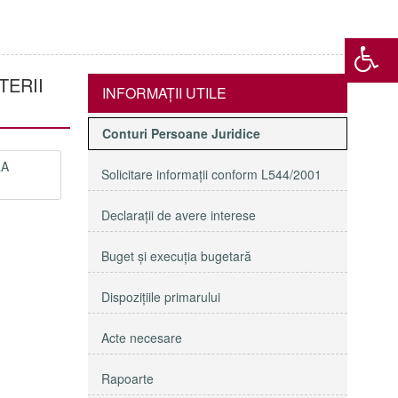
TERII
INFORMAŢII UTILE
Conturi Persoane Juridice
LA
Solicitare informaţii conform L544/2001
Declaraţii de avere interese
Buget şi execuţia bugetară
Dispoziţiile primarului
Acte necesare
Rapoarte