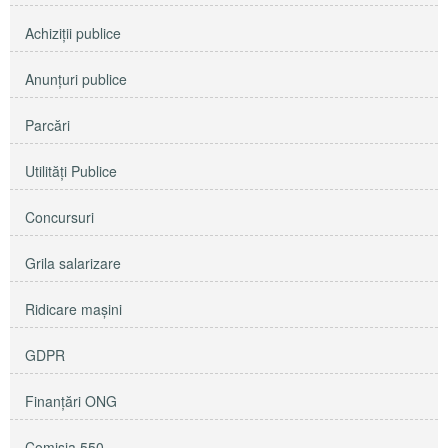
Achiziţii publice
Anunţuri publice
Parcări
Utilităţi Publice
Concursuri
Grila salarizare
Ridicare maşini
GDPR
Finanțări ONG
Comisia 550