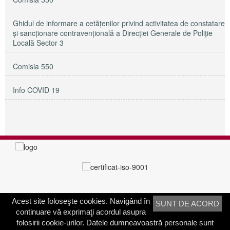
Ghidul de informare a cetățenilor privind activitatea de constatare
și sancționare contravențională a Direcției Generale de Poliție
Locală Sector 3
Comisia 550
Info COVID 19
Acest site foloseşte cookies. Navigând în
SUNT DE ACORD
PRIMĂRIA SECTORULUI 3
continuare vă exprimaţi acordul asupra
Adresa:
Calea Dudeşti nr. 191
folosirii cookie-urilor. Datele dumneavoastră personale sunt
Bucureşti, Sector 3, România