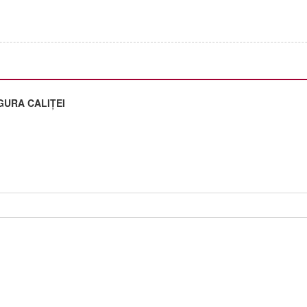
I
GURA CALIȚEI