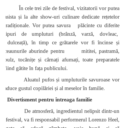
În cele trei zile de festival, vizitatorii vor putea
asista și la alte show-uri culinare dedicate rețetelor
tradiționale. Vor putea savura plăcinte cu diferite
tipuri de umpluturi (brânză, varză, dovleac,
dulceață), în timp ce grătarele vor fi încinse și
ceaunurile aburinde pentru mititei, pastramă,
bulz, tocănițe și cârnați afumați, toate preparatele
fiind gătite în fața publicului.
Aluatul pufos și umpluturile savuroase vor
aduce gustul copilăriei și al meselor în familie.
Divertisment pentru întreaga familie
De atmosferă, ingredientul nelipsit dintr-un
festival, va fi responsabil performerul Lorenzo Heel,